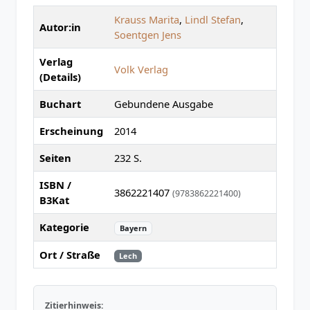
Krauss Marita
,
Lindl Stefan
,
Autor:in
Soentgen Jens
Verlag
Volk Verlag
(Details)
Buchart
Gebundene Ausgabe
Erscheinung
2014
Seiten
232 S.
ISBN /
3862221407
(9783862221400)
B3Kat
Kategorie
Bayern
Ort / Straße
Lech
Zitierhinweis: