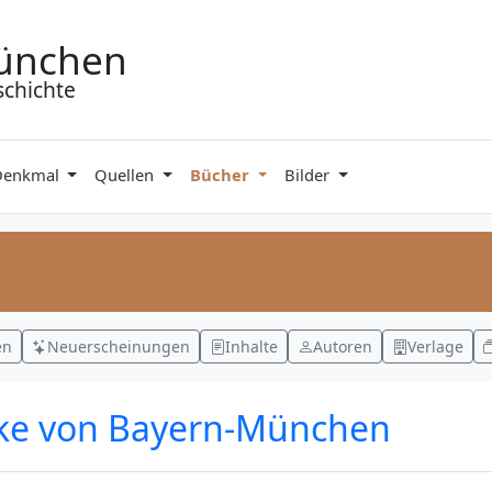
ünchen
schichte
Denkmal
Quellen
Bücher
Bilder
en
Neuerscheinungen
Inhalte
Autoren
Verlage
rke von Bayern-München