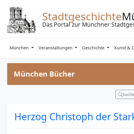
Zum Inhalt springen
Stadtgeschichte
M
Das Portal zur Münchner Stadtge
München
Veranstaltungen
Geschichte
Kunst & 
München Bücher
Such
Herzog Christoph der Sta