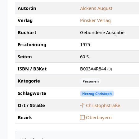
Autor:in
Alckens August
Verlag
Pinsker Verlag
Buchart
Gebundene Ausgabe
Erscheinung
1975
Seiten
60 S.
ISBN / B3Kat
B003A4R844
(0)
Kategorie
Personen
Schlagworte
Herzog Christoph
Ort / Straße
Christophstraße
Bezirk
Oberbayern