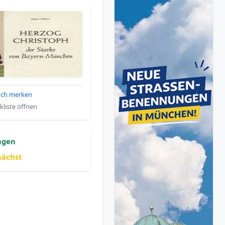
ch merken
liste öffnen
ngen
nächst