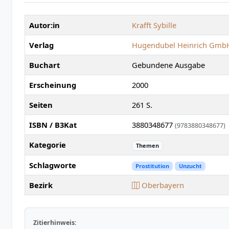
Autor:in
Krafft Sybille
Verlag
Hugendubel Heinrich Gmb
Buchart
Gebundene Ausgabe
Erscheinung
2000
Seiten
261 S.
ISBN / B3Kat
3880348677
(9783880348677)
Kategorie
Themen
Schlagworte
Prostitution
Unzucht
Bezirk
Oberbayern
Zitierhinweis: