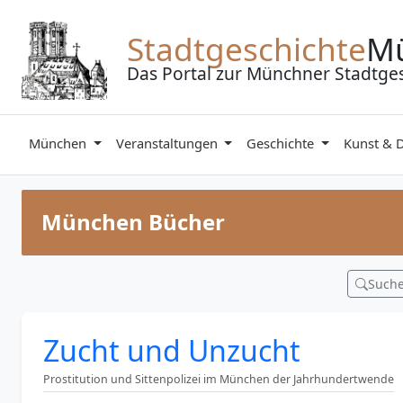
Zum Inhalt springen
Stadtgeschichte
M
Das Portal zur Münchner Stadtge
München
Veranstaltungen
Geschichte
Kunst & 
München Bücher
Such
Zucht und Unzucht
Prostitution und Sittenpolizei im München der Jahrhundertwende