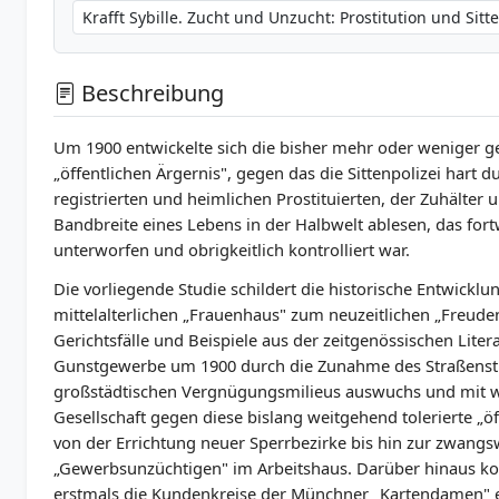
Beschreibung
Um 1900 entwickelte sich die bisher mehr oder weniger 
„öffentlichen Ärgernis", gegen das die Sittenpolizei hart d
registrierten und heimlichen Prostituierten, der Zuhälter 
Bandbreite eines Lebens in der Halbwelt ablesen, das for
unterworfen und obrigkeitlich kontrolliert war.
Die vorliegende Studie schildert die historische Entwicklu
mittelalterlichen „Frauenhaus" zum neuzeitlichen „Freuden
Gerichtsfälle und Beispiele aus der zeitgenössischen Liter
Gunstgewerbe um 1900 durch die Zunahme des Straßenstri
großstädtischen Vergnügungsmilieus auswuchs und mit
Gesellschaft gegen diese bislang weitgehend tolerierte „öff
von der Errichtung neuer Sperrbezirke bis hin zur zwang
„Gewerbsunzüchtigen" im Arbeitshaus. Darüber hinaus kon
erstmals die Kundenkreise der Münchner „Kartendamen" 