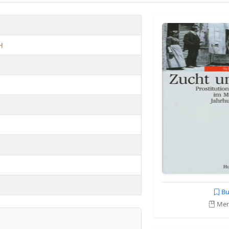
H
Bu
Merk