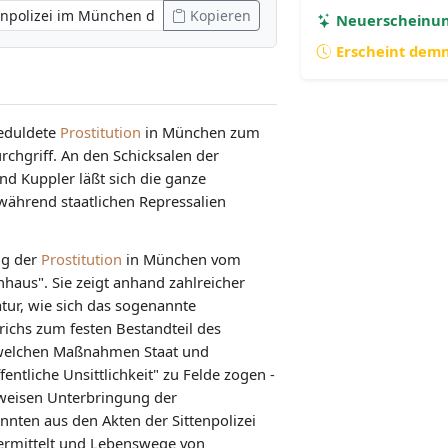
Kopieren
Neuerscheinu
Erscheint dem
geduldete
Prostitution
in München zum
urchgriff. An den Schicksalen der
und Kuppler läßt sich die ganze
twährend staatlichen Repressalien
ng der
Prostitution
in München vom
haus". Sie zeigt anhand zahlreicher
atur, wie sich das sogenannte
chs zum festen Bestandteil des
 welchen Maßnahmen Staat und
entliche Unsittlichkeit" zu Felde zogen -
sweisen Unterbringung der
nten aus den Akten der Sittenpolizei
ermittelt und Lebenswege von