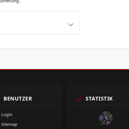
zifferung..
BENUTZER
STATISTIK
Login
Sitemap