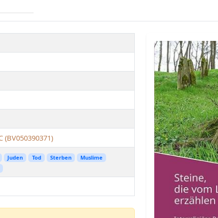
 (BV050390371)
Juden
Tod
Sterben
Muslime