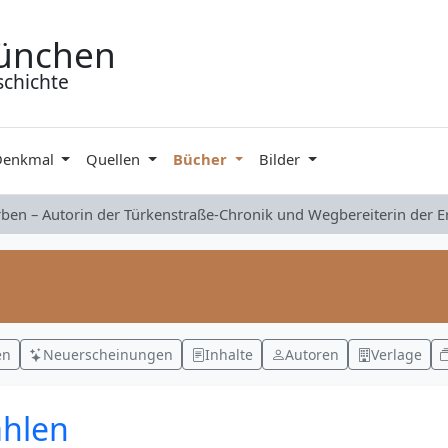
ünchen
schichte
Denkmal
Quellen
Bücher
Bilder
rben – Autorin der Türkenstraße-Chronik und Wegbereiterin der 
en
Neuerscheinungen
Inhalte
Autoren
Verlage
ählen