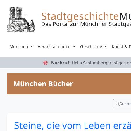
Zum Inhalt springen
Stadtgeschichte
M
Das Portal zur Münchner Stadtge
München
Veranstaltungen
Geschichte
Kunst & 
Nachruf:
Hella Schlumberger ist gesto
München Bücher
Such
Steine, die vom Leben erz