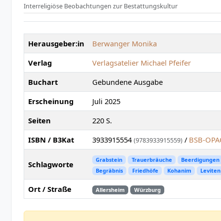
Interreligiöse Beobachtungen zur Bestattungskultur
Herausgeber:in
Berwanger Monika
Verlag
Verlagsatelier Michael Pfeifer
Buchart
Gebundene Ausgabe
Erscheinung
Juli 2025
Seiten
220 S.
ISBN / B3Kat
3933915554
/
BSB-OPAC
(9783933915559)
Grabstein
Trauerbräuche
Beerdigungen
Schlagworte
Begräbnis
Friedhöfe
​Kohanim
Leviten
Ort / Straße
Allersheim
Würzburg