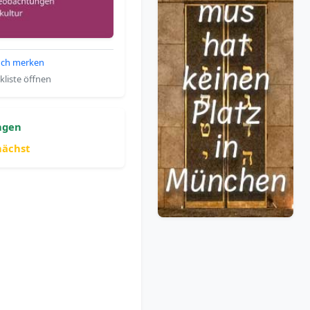
ch merken
liste öffnen
ngen
nächst