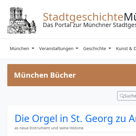
Zum Inhalt springen
Stadtgeschichte
M
Das Portal zur Münchner Stadtge
München
Veranstaltungen
Geschichte
Kunst & 
München Bücher
Such
Die Orgel in St. Georg zu
as neue Instrument und seine Historie