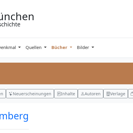
ünchen
schichte
Denkmal
Quellen
Bücher
Bilder
en
Neuerscheinungen
Inhalte
Autoren
Verlage
 Amberg