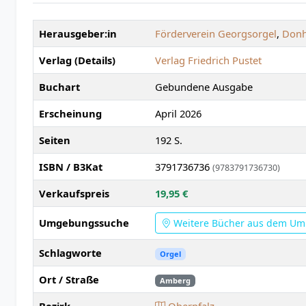
Herausgeber:in
Förderverein Georgsorgel
,
Donh
Verlag (Details)
Verlag Friedrich Pustet
Buchart
Gebundene Ausgabe
Erscheinung
April 2026
Seiten
192 S.
ISBN / B3Kat
3791736736
(9783791736730)
Verkaufspreis
19,95 €
Umgebungssuche
Weitere Bücher aus dem Um
Schlagworte
Orgel
Ort / Straße
Amberg