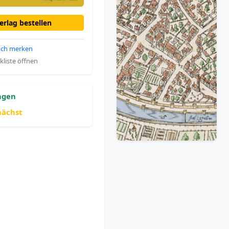
rlag bestellen
ch merken
liste öffnen
ngen
nächst