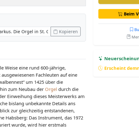
Beim Ve
Bu
Kopieren
Merk
Neuerscheinu
lle Weise eine rund 600-jährige,
Erscheint dem
it ausgewiesenen Fachleuten auf eine
walbennest“ um 1425 über die
s hin zum Neubau der
Orgel
durch die
 der Einweihung dieses Meisterwerks am
lreiche bislang unbekannte Details ans
lick zur gleichzeitig entstandenen,
che Habsberg: Das Instrument, das 1972
riert wurde, wird hier erstmals