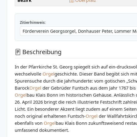
Bezirk
Oberpfalz
Zitierhinweis:
Beschreibung
In der Pfarrkirche St. Georg spiegelt sich auf ein-drucksvo
wechselvolle
Orgel
geschichte. Dieser Band begibt sich m
Spurensuche durch die Jahrhunderte: vom gotischen „Sch
Barock
Orgel
der Gebrüder Funtsch aus dem Jahr 1767 bi
Orgel
bau Klais Bonn im historischen Gehäuse. Anlässlich
26. April 2026 bringt die reich illustrierte Festschrift zah
Licht. Ein besonderer Akzent liegt zudem auf einem Seitenb
noch original erhaltenen Funtsch-
Orgel
der Wallfahrtskir
ebenfalls von
Orgel
bau Klais Bonn zukunftsweisend restau
umfassend dokumentiert.