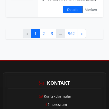
Details
Merken
«
1
2
3
...
962
»
KONTAKT
Kontaktformular
Impressum