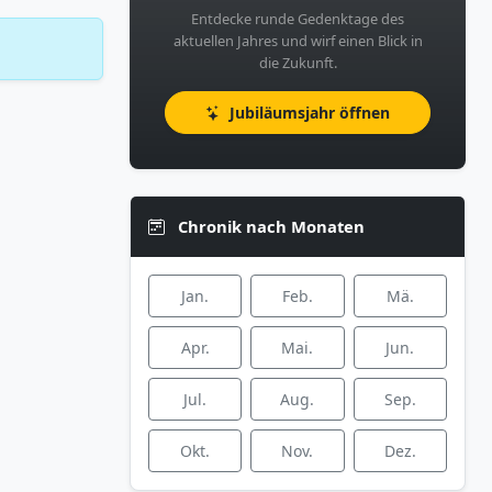
Entdecke runde Gedenktage des
aktuellen Jahres und wirf einen Blick in
die Zukunft.
Jubiläumsjahr öffnen
Chronik nach Monaten
Jan.
Feb.
Mä.
Apr.
Mai.
Jun.
Jul.
Aug.
Sep.
Okt.
Nov.
Dez.