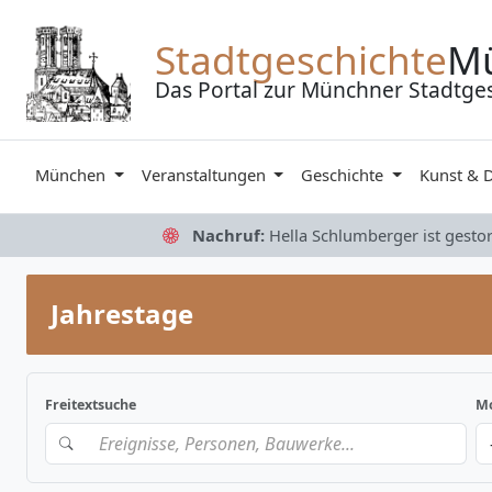
Zum Inhalt springen
Stadtgeschichte
M
Das Portal zur Münchner Stadtge
München
Veranstaltungen
Geschichte
Kunst & 
Nachruf:
Hella Schlumberger ist gesto
Jahrestage
Freitextsuche
Mo