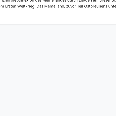
iziell die Annexion des Memellandes durch Litauen an. Dieser Sch
em Ersten Weltkrieg. Das Memelland, zuvor Teil Ostpreußens unte