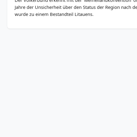
Der Völkerbund erkennt mit der 'Memellandkonvention' off
Jahre der Unsicherheit über den Status der Region nach d
wurde zu einem Bestandteil Litauens.