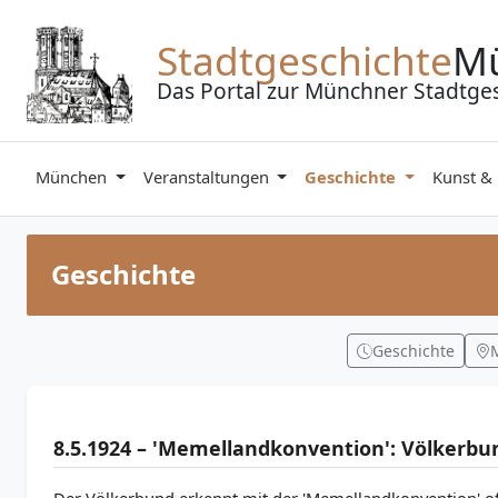
Zum Inhalt springen
Stadtgeschichte
M
Das Portal zur Münchner Stadtge
München
Veranstaltungen
Geschichte
Kunst &
Geschichte
Geschichte
8.5.1924 – 'Memellandkonvention': Völkerb