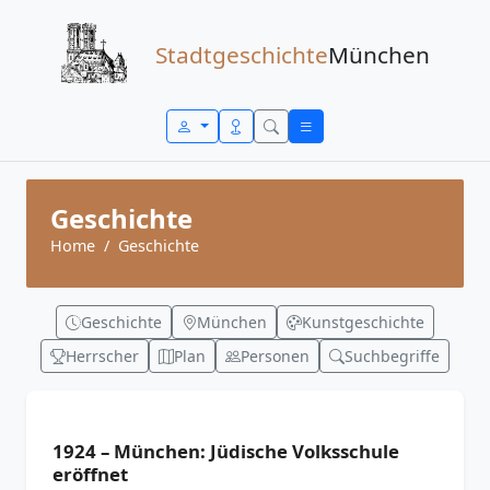
Zum Inhalt springen
Stadtgeschichte
München
Geschichte
Home
Geschichte
Geschichte
München
Kunstgeschichte
Herrscher
Plan
Personen
Suchbegriffe
1924 – München: Jüdische Volksschule
eröffnet