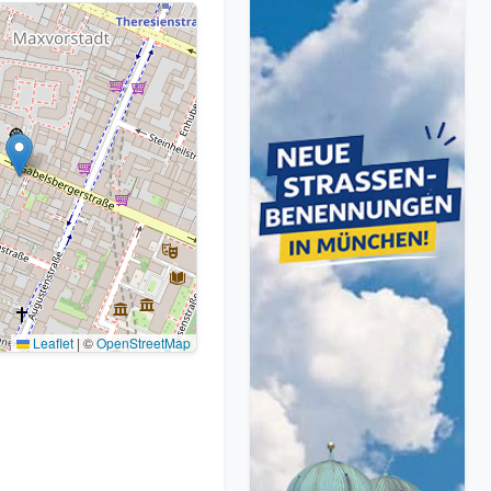
Leaflet
|
©
OpenStreetMap