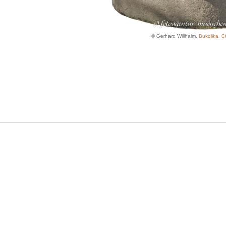
© Gerhard Willhalm,
Bukolika
,
C