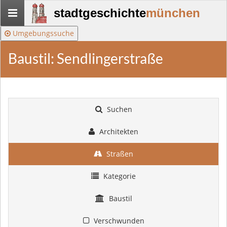
Stadtgeschichte-
stadtgeschichte
münchen
München
Umgebungssuche
Baustil: Sendlingerstraße
Suchen
Architekten
Straßen
Kategorie
Baustil
Verschwunden