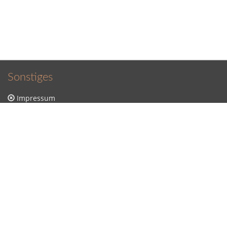
Sonstiges
Impressum
Datenschutzerklärung
Sitemap
Kontakt
Kontakt
Sütterlin Lernprogramm
Stunde Null
Sonstiges