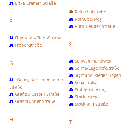
Erika-Cremer-Straße
Reitschulstraße
Rothuberweg
F
Ruth-Beutler-Straße
Flughafen-Riem-Straße
S
Frobenstraße
Schwankhardtweg
G
Selma-Lagerlöf-Straße
Sigmund-Riefler-Bogen
Georg-Kerschensteiner-
Sofiastraße
Straße
Stahlgruberring
Graf-zu-Castell-Straße
Stockerweg
Grasbrunner Straße
Stockholmstraße
H
T