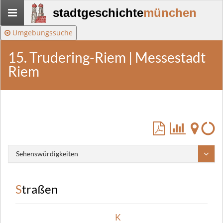
Stadtgeschichte-
stadtgeschichte
münchen
München
Umgebungssuche
15. Trudering-Riem | Messestadt
Riem
Sehenswürdigkeiten
Straßen
K