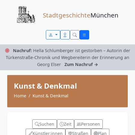
Zum Inhalt springen
Stadtgeschichte
München
Nachruf:
Hella Schlumberger ist gestorben – Autorin der
Türkenstraße-Chronik und Wegbereiterin der Erinnerung an
Georg Elser
Zum Nachruf →
Kunst & Denkmal
Home
Kunst & Denkmal
Suchen
Zeit
Personen
Künstler:innen
Straßen
Plan