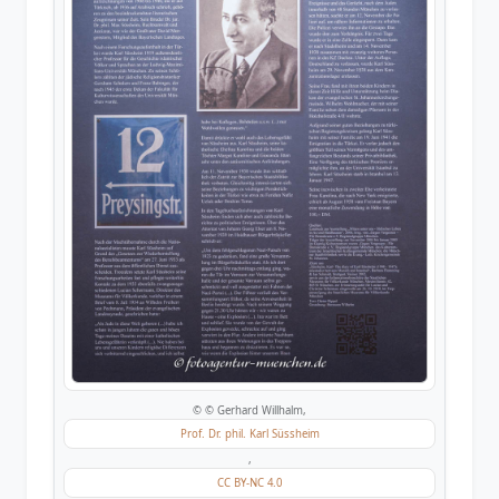
© © Gerhard Willhalm,
Prof. Dr. phil. Karl Süssheim
,
CC BY-NC 4.0