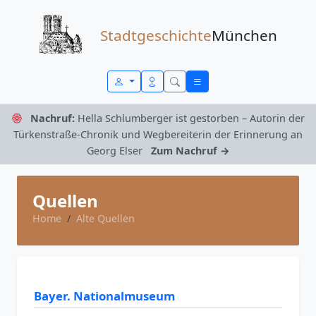
Zum Inhalt springen
Stadtgeschichte
München
Nachruf:
Hella Schlumberger ist gestorben – Autorin der
Türkenstraße-Chronik und Wegbereiterin der Erinnerung an
Georg Elser
Zum Nachruf →
Quellen
Home
Alte Quellen
Bayer. Nationalmuseum