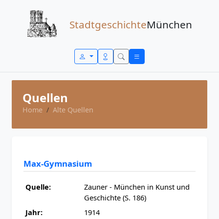
Zum Inhalt springen
Stadtgeschichte
München
Quellen
Home
Alte Quellen
Max-Gymnasium
Quelle:
Zauner - München in Kunst und
Geschichte (S. 186)
Jahr:
1914