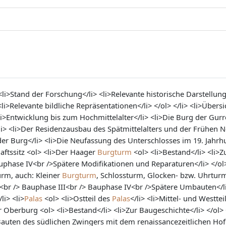
 <li>Stand der Forschung</li> <li>Relevante historische Darstell
li>Relevante bildliche Repräsentationen</li> </ol> </li> <li>Übers
>Entwicklung bis zum Hochmittelalter</li> <li>Die Burg der Gur
li> <li>Der Residenzausbau des Spätmittelalters und der Frühen Ne
der Burg</li> <li>Die Neufassung des Unterschlosses im 19. Jahrhun
haftssitz <ol> <li>Der Haager
Burgturm
<ol> <li>Bestand</li> <li>
hase IV<br /> ​Spätere Modifikationen und Reparaturen</li> </ol> 
turm, auch: Kleiner
Burgturm
, Schlossturm, Glocken- bzw. Uhrturm
br /> Bauphase III<br /> Bauphase IV<br /> ​Spätere Umbauten</li>
li> <li>
Palas
<ol> <li>Ostteil des
Palas
</li> <li>Mittel- und Westte
Oberburg <ol> <li>Bestand</li> <li>Zur Baugeschichte</li> </ol> 
ie Bauten des südlichen Zwingers mit dem renaissancezeitlichen H