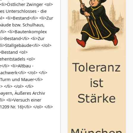
 <li>Östlicher Zwinger <ol>
des Unterschlosses - die
l> <li>Bestand</li> <li>Zur
gebäude bzw. Schulhaus,
</li> <li>Bautenkomplex
i>Bestand</li> <li>Zur
<li>Stallgebäude</li> </ol>
i>Bestand <ol>
Zehentstadels <ol>
/li> <li>Altbau -
chwerk</li> </ol> </li>
 Turm und Mauer</li>
> </li> </ol> </li>
bayern, Äußeres Archiv
i> <li>Versuch einer
09 Nr. 16)​</li> </ol> </li>