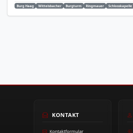
Burg Haag
Wittelsbacher
Burgturm
Ringmauer
Schlosskapelle
KONTAKT
Kontaktformular