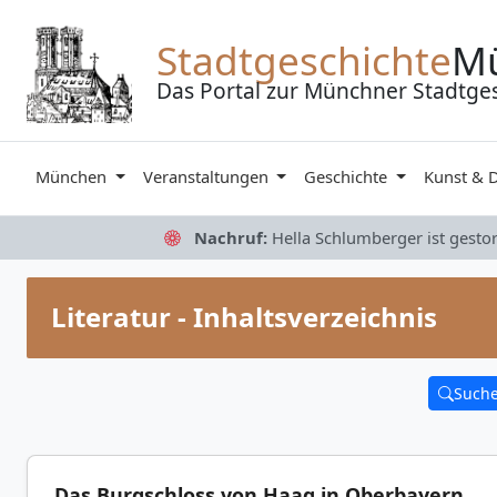
Zum Inhalt springen
Stadtgeschichte
M
Das Portal zur Münchner Stadtge
München
Veranstaltungen
Geschichte
Kunst & 
Nachruf:
Hella Schlumberger ist gesto
Literatur - Inhaltsverzeichnis
Such
Das Burgschloss von Haag in Oberbayern