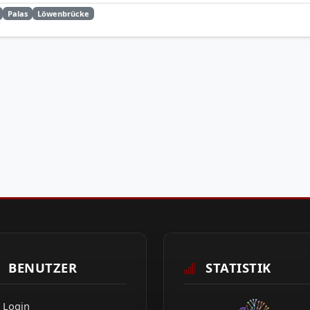
Palas
Löwenbrücke
BENUTZER
STATISTIK
Login