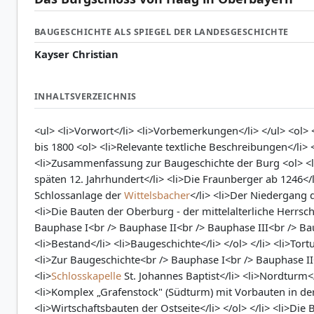
BAUGESCHICHTE ALS SPIEGEL DER LANDESGESCHICHTE
Kayser Christian
INHALTSVERZEICHNIS
<ul> <li>Vorwort</li> <li>Vorbemerkungen</li> </ul> <ol>
bis 1800 <ol> <li>Relevante textliche Beschreibungen</li> <
<li>Zusammenfassung zur Baugeschichte der Burg <ol> <li
späten 12. Jahrhundert</li> <li>Die Fraunberger ab 1246</
Schlossanlage der
Wittelsbacher
</li> <li>Der Niedergang 
<li>Die Bauten der Oberburg - der mittelalterliche Herrsc
Bauphase I<br /> Bauphase II<br /> Bauphase III<br /> Baup
<li>Bestand</li> <li>Baugeschichte</li> </ol> </li> <li>Tor
<li>Zur Baugeschichte<br /> Bauphase I<br /> Bauphase II<
<li>
Schlosskapelle
St. Johannes Baptist</li> <li>Nordturm</
<li>Komplex „Grafenstock" (Südturm) mit Vorbauten in der 
<li>Wirtschaftsbauten der Ostseite</li> </ol> </li> <li>D