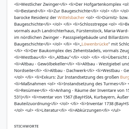
<li>Westlicher Zwinger</li> <li>Der Hofgartenkomplex <ol> 
<li>Bestand</li> <li>Zur Baugeschichte</li> </ol> </li> </
barocke Residenz der
Wittelsbacher
<ol> <li>Dürnitz- bzw.
Baugeschichte</li> </ol> </li> <li>Schlosstreppe <ol> <li>
vormals auch Landrichterhaus, Fürstenstock, Maria-Ward-St
im nördlichen Zwinger - Passspielgebäude und Billardzimm
Baugeschichte</li> </ol> </li> <li>„
Löwenbrücke
" mit Schl
</li> <li>Der Baukomplex des Zehentstadels, vormals Zeug
<li>Westbau</li> <li>„Altbau"</li> </ol> </li> <li>Übersic
<li>Altbau - Gewölbekeller</li> <li>Altbau - Westgiebel und
Nordseite</li> <li>Altbau - Dachwerk</li> <li>Westbau - G
</ol> </li> <li>Exkurs: Zur Instandsetzung des großen
Bur
<li>Maßnahmen <ol> <li>Instandsetzung des Turmes</li> 
<li>Resümee</li> <li>Anhang - Räume der Inventare von 1
531)</li> <li>nventar von 1567 (BayHStA, Kurbayern, Äuße
Bauteilzuordnung</li> </ol> </li> <li>Inventar 1738 (BayHStA
</ol> <ul> <li>Literatur</li> <li>Abkürzungen</li> </ul>
STICHWORTE