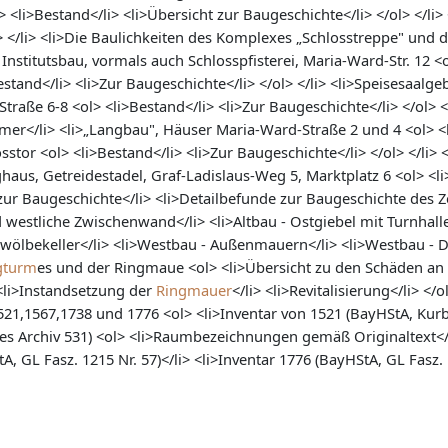
<li>Bestand</li> <li>Übersicht zur Baugeschichte</li> </ol> </li>
ol> </li> <li>Die Baulichkeiten des Komplexes „Schlosstreppe" und 
 Institutsbau, vormals auch Schlosspfisterei, Maria-Ward-Str. 12 <o
Bestand</li> <li>Zur Baugeschichte</li> </ol> </li> <li>Speisesaal
raße 6-8 <ol> <li>Bestand</li> <li>Zur Baugeschichte</li> </ol> 
er</li> <li>„Langbau", Häuser Maria-Ward-Straße 2 und 4 <ol> <l
osstor <ol> <li>Bestand</li> <li>Zur Baugeschichte</li> </ol> </li> 
haus, Getreidestadel, Graf-Ladislaus-Weg 5, Marktplatz 6 <ol> <l
ht zur Baugeschichte</li> <li>Detailbefunde zur Baugeschichte des 
 westliche Zwischenwand</li> <li>Altbau - Ostgiebel mit Turnhalle<
ewölbekeller</li> <li>Westbau - Außenmauern</li> <li>Westbau - Da
gturm
es und der Ringmaue <ol> <li>Übersicht zu den Schäden an
<li>Instandsetzung der
Ringmauer
</li> <li>Revitalisierung</li> </ol
521,1567,1738 und 1776 <ol> <li>Inventar von 1521 (BayHStA, Kur
res Archiv 531) <ol> <li>Raumbezeichnungen gemäß Originaltext</l
, GL Fasz. 1215 Nr. 57)</li> <li>Inventar 1776 (BayHStA, GL Fasz. 12