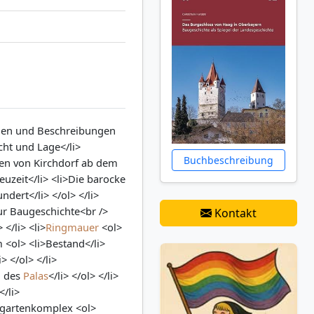
ungen und Beschreibungen
icht und Lage</li>
Buchbeschreibung
ren von Kirchdorf ab dem
uzeit</li> <li>Die barocke
dert</li> </ol> </li>
Zur Baugeschichte<br />
Kontakt
</li> <li>
Ringmauer
<ol>
 <ol> <li>Bestand</li>
 </ol> </li>
il des
Palas
</li> </ol> </li>
</li>
ofgartenkomplex <ol>