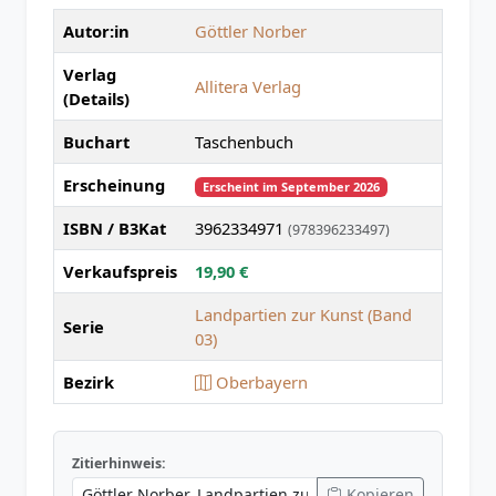
Autor:in
Göttler Norber
Verlag
Allitera Verlag
(Details)
Buchart
Taschenbuch
Erscheinung
Erscheint im September 2026
ISBN / B3Kat
3962334971
(978396233497)
Verkaufspreis
19,90 €
Landpartien zur Kunst (Band
Serie
03)
Bezirk
Oberbayern
Zitierhinweis:
Kopieren