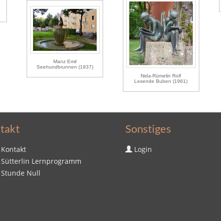
Manz Emil
Seehundbrunnen (1937)
Nida-Rümelin Rolf
Lesende Buben (1961)
takt
Sonstiges
Kontakt
Login
Sütterlin Lernprogramm
Stunde Null