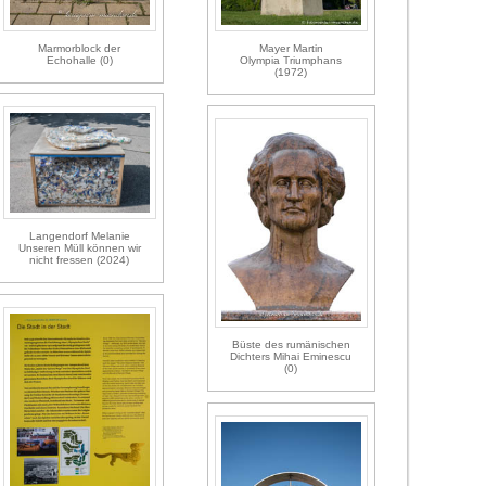
Marmorblock der
Mayer Martin
Echohalle (0)
Olympia Triumphans
(1972)
Langendorf Melanie
Unseren Müll können wir
nicht fressen (2024)
Büste des rumänischen
Dichters Mihai Eminescu
(0)