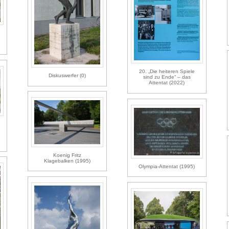
20. „Die heiteren Spiele
Diskuswerfer (0)
sind zu Ende“ – das
Attentat (2022)
Koenig Fritz
Klagebalken (1995)
Olympia-Attentat (1995)