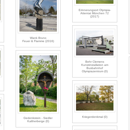
Erinnerungsort Olympia-
Attentat München 72
(2017)
Wank Bruno
Feuer & Flamme (2016)
Behr Clemens
Kunstinstallation am
Busbahnhof
Olympiazentrum (0)
Kriegerdenkmal (0)
Gedenkstein - Siedler
Kaltherberge (0)