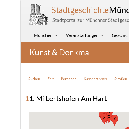
Stadtgeschichte
Münc
Stadtportal zur Münchner Stadtgesc
München
Veranstaltungen
Geschic
Kunst & Denkmal
Suchen
Zeit
Personen
Künstler:innen
Straßen
11. Milbertshofen-Am Hart
X
X
X
X
X
X