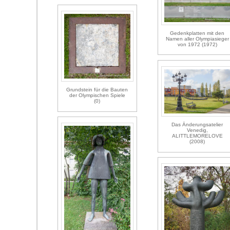
Gedenkplatten mit den
Namen aller Olympiasieger
von 1972 (1972)
Grundstein für die Bauten
der Olympischen Spiele
(0)
Das Änderungsatelier
Venedig,
ALITTLEMORELOVE
(2008)