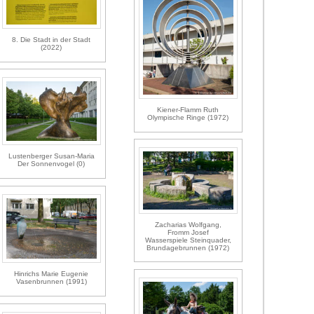
8. Die Stadt in der Stadt
(2022)
Kiener-Flamm Ruth
Olympische Ringe (1972)
Lustenberger Susan-Maria
Der Sonnenvogel (0)
Zacharias Wolfgang,
Fromm Josef
Wasserspiele Steinquader,
Brundagebrunnen (1972)
Hinrichs Marie Eugenie
Vasenbrunnen (1991)