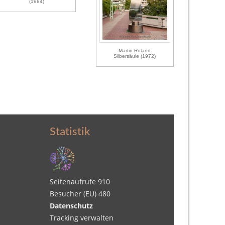
(1984)
Martin Roland
Silbersäule (1972)
Statistik
Seitenaufrufe
910
Besucher (EU)
480
Datenschutz
Tracking verwalten