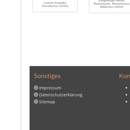
Klingelhöller Harald
Loderer Angelika
Rednerpulte, Rhetorisches
Schüttlöcher (2024)
Wäldchen (2004)
Sonstiges
Kon
Impressum
Datenschutzerklärung
Sitemap