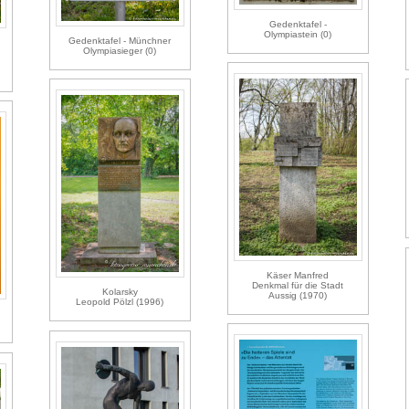
Gedenktafel -
Olympiastein (0)
Gedenktafel - Münchner
Olympiasieger (0)
Käser Manfred
Denkmal für die Stadt
Kolarsky
Aussig (1970)
Leopold Pölzl (1996)