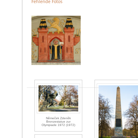
Fehlende Fotos
Němeček Zdeněk
Bronzestatue zur
Olympiade 1972 (1972)