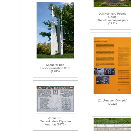
Düll Heinrich, Pezold
Georg
Obelisk im Luitpoldpark
(1911)
Muthofer Ben
Dreiecksvariation 8/85
(1985)
12. „Fernseh-Olympia“
(2022)
Jennert R.
Gedenktafel - Olympia-
Attentat (1972)