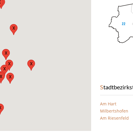
X
X
X
X
X
X
X
X
X
X
X
X
Stadtbezirks
Am Hart
X
Milbertshofen
Am Riesenfeld