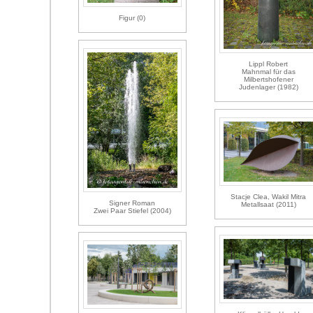
Figur (0)
Lippl Robert
Mahnmal für das
Milbertshofener
Judenlager (1982)
Stacje Clea, Wakil Mitra
Signer Roman
Metallsaat (2011)
Zwei Paar Stiefel (2004)