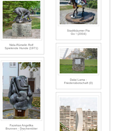
Stadtbäumer Pia
Go ! (2004)
Nida-Rümelin Rolf
Spielende Hunde (1971)
Dalai Lama -
Friedensbotschaft (0)
Fazekas Angelika
Brunnen - Drachentöter