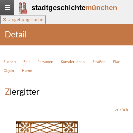
Stadtgeschichte-
stadtgeschichte
münchen
München
Umgebungssuche
Detail
Suchen
Zeit
Personen
Künstler:innen
Straßen
Plan
Objekt
Home
Ziergitter
zurück