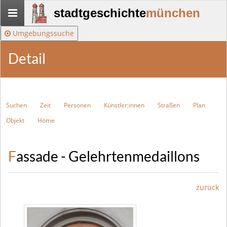
Stadtgeschichte-
stadtgeschichte
münchen
München
Umgebungssuche
Detail
Suchen
Zeit
Personen
Künstler:innen
Straßen
Plan
Objekt
Home
Fassade - Gelehrtenmedaillons
zurück