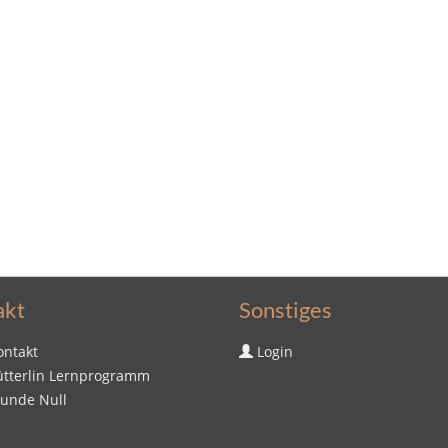
akt
Sonstiges
ontakt
Login
ütterlin Lernprogramm
tunde Null