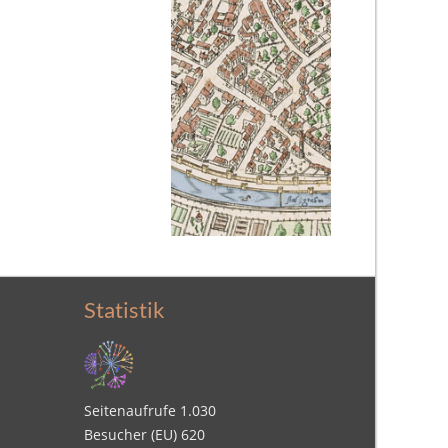
Statistik
Seitenaufrufe
1.030
Besucher (EU)
620