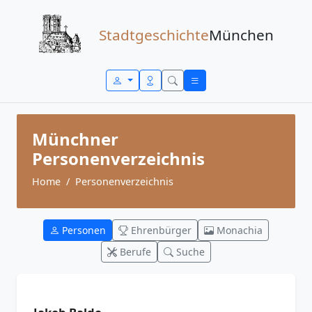
Zum Inhalt springen
Stadtgeschichte
München
Münchner
Personenverzeichnis
Home
Personenverzeichnis
Personen
Ehrenbürger
Monachia
Berufe
Suche