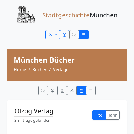
Zum Inhalt springen
Stadtgeschichte
München
München Bücher
Home
Bücher
Verlage
Olzog Verlag
Titel
Jahr
3 Einträge gefunden