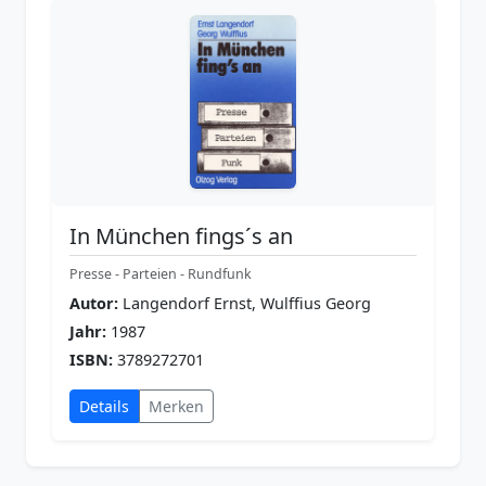
In München fings´s an
Presse - Parteien - Rundfunk
Autor:
Langendorf Ernst, Wulffius Georg
Jahr:
1987
ISBN:
3789272701
Details
Merken