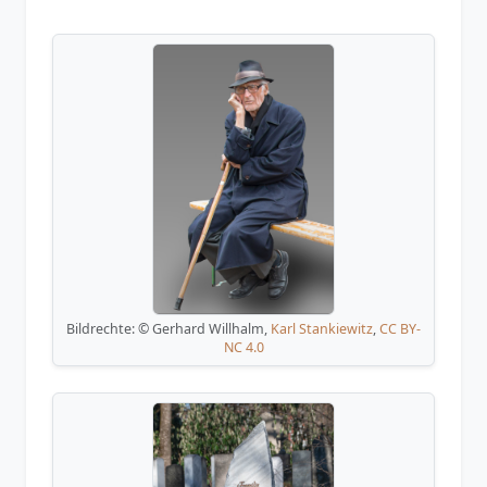
Bildrechte: © Gerhard Willhalm,
Karl Stankiewitz
,
CC BY-
NC 4.0