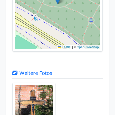
Leaflet
|
©
OpenStreetMap
Weitere Fotos