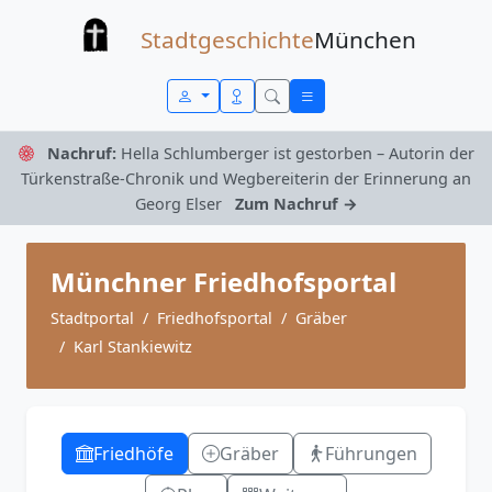
Zum Inhalt springen
Stadtgeschichte
München
Nachruf:
Hella Schlumberger ist gestorben – Autorin der
Türkenstraße-Chronik und Wegbereiterin der Erinnerung an
Georg Elser
Zum Nachruf →
Münchner Friedhofsportal
Stadtportal
Friedhofsportal
Gräber
Karl Stankiewitz
Friedhöfe
Gräber
Führungen