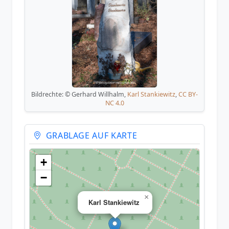
Bildrechte: © Gerhard Willhalm,
Karl Stankiewitz
,
CC BY-
NC 4.0
GRABLAGE AUF KARTE
+
−
×
Karl Stankiewitz