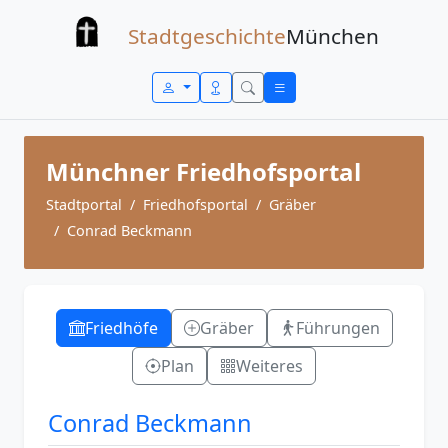
Zum Inhalt springen
Stadtgeschichte
München
Münchner Friedhofsportal
Stadtportal
Friedhofsportal
Gräber
Conrad Beckmann
Friedhöfe
Gräber
Führungen
Plan
Weiteres
Conrad Beckmann