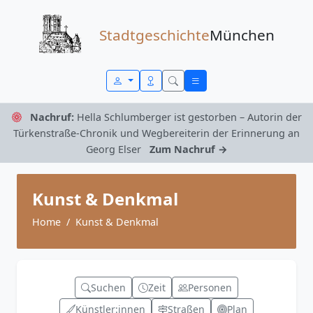
Zum Inhalt springen
Stadtgeschichte
München
Nachruf:
Hella Schlumberger ist gestorben – Autorin der
Türkenstraße-Chronik und Wegbereiterin der Erinnerung an
Georg Elser
Zum Nachruf →
Kunst & Denkmal
Home
Kunst & Denkmal
Suchen
Zeit
Personen
Künstler:innen
Straßen
Plan