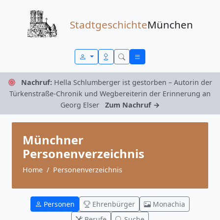
Zum Inhalt springen
Stadtgeschichte
München
Nachruf:
Hella Schlumberger ist gestorben – Autorin der
Türkenstraße-Chronik und Wegbereiterin der Erinnerung an
Georg Elser
Zum Nachruf →
Münchner
Personenverzeichnis
Home
Personenverzeichnis
Personen
Ehrenbürger
Monachia
Berufe
Suche