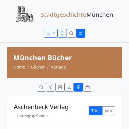
Zum Inhalt springen
Stadtgeschichte
München
München Bücher
Home
Bücher
Verlage
Aschenbeck Verlag
Titel
Jahr
1 Einträge gefunden