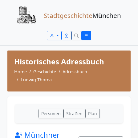
Zum Inhalt springen
Stadtgeschichte
München
Historisches Adressbuch
Home
Geschichte
Adressbuch
Ludwig Thoma
Personen
Straßen
Plan
Münchner