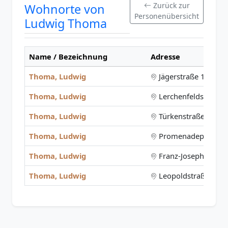
Zurück zur
Wohnorte von
Personenübersicht
Ludwig Thoma
Name / Bezeichnung
Adresse
Thoma, Ludwig
Jägerstraße 17
Thoma, Ludwig
Lerchenfeldstraße 5
Thoma, Ludwig
Türkenstraße 36
Thoma, Ludwig
Promenadeplatz 15
Thoma, Ludwig
Franz-Joseph-Straße
Thoma, Ludwig
Leopoldstraße 71
(0