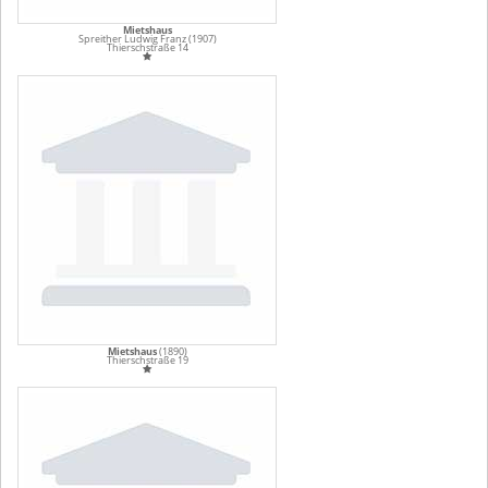
Mietshaus
Spreither Ludwig Franz (1907)
Thierschstraße 14
Mietshaus
(1890)
Thierschstraße 19