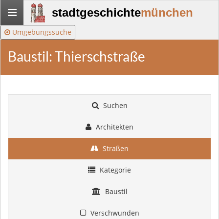
Stadtgeschichte-
stadtgeschichte
münchen
München
Umgebungssuche
Baustil: Thierschstraße
Suchen
Architekten
Straßen
Kategorie
Baustil
Verschwunden