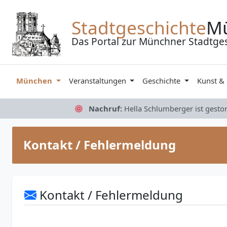
Zum Inhalt springen
Stadtgeschichte
M
Das Portal zur Münchner Stadtge
München
Veranstaltungen
Geschichte
Kunst &
Nachruf:
Hella Schlumberger ist gesto
Kontakt / Fehlermeldung
Kontakt / Fehlermeldung