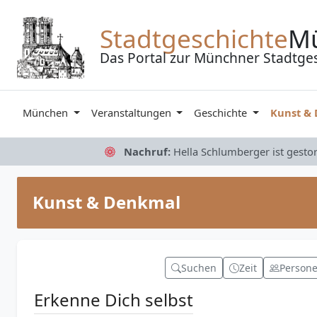
Zum Inhalt springen
Stadtgeschichte
M
Das Portal zur Münchner Stadtge
München
Veranstaltungen
Geschichte
Kunst &
Nachruf:
Hella Schlumberger ist gesto
Kunst & Denkmal
Suchen
Zeit
Person
Erkenne Dich selbst