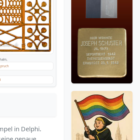
halm,
nspruch
0
mpel in Delphi.
seine genaue