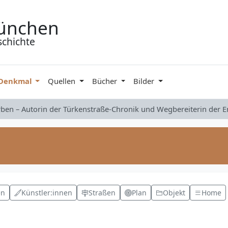
ünchen
schichte
 Denkmal
Quellen
Bücher
Bilder
rben – Autorin der Türkenstraße-Chronik und Wegbereiterin der 
en
Künstler:innen
Straßen
Plan
Objekt
Home