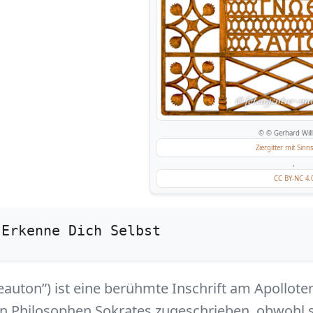
© © Gerhard Will
Ziergitter mit Sin
,
CC BY-NC 4.
Erkenne Dich Selbst
seauton”) ist eine berühmte Inschrift am Apollote
en Philosophen Sokrates zugeschrieben, obwohl 