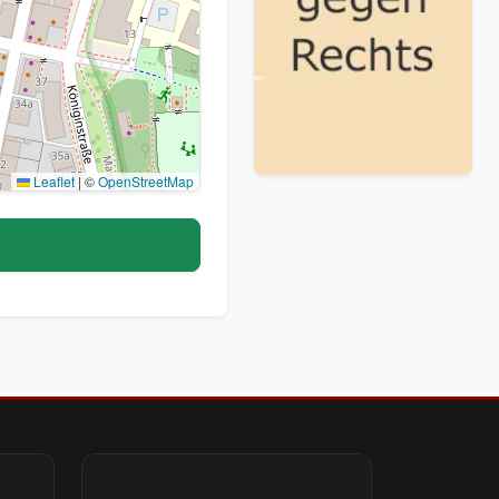
Leaflet
|
©
OpenStreetMap