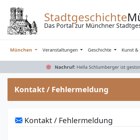
Zum Inhalt springen
Stadtgeschichte
M
Das Portal zur Münchner Stadtge
München
Veranstaltungen
Geschichte
Kunst &
Nachruf:
Hella Schlumberger ist gesto
Kontakt / Fehlermeldung
Kontakt / Fehlermeldung