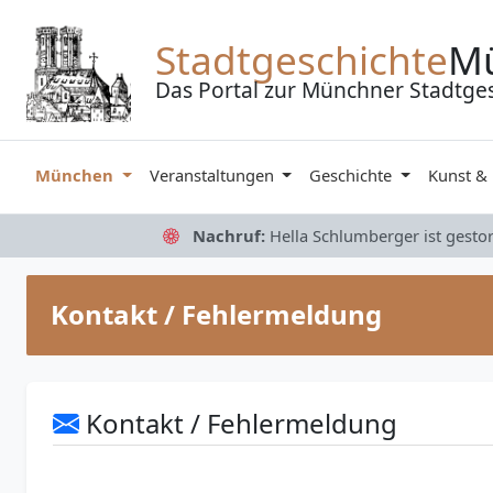
Zum Inhalt springen
Stadtgeschichte
M
Das Portal zur Münchner Stadtge
München
Veranstaltungen
Geschichte
Kunst &
Nachruf:
Hella Schlumberger ist gesto
Kontakt / Fehlermeldung
Kontakt / Fehlermeldung