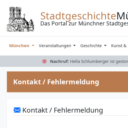
Zum Inhalt springen
Stadtgeschichte
M
Das Portal zur Münchner Stadtge
München
Veranstaltungen
Geschichte
Kunst &
Nachruf:
Hella Schlumberger ist gesto
Kontakt / Fehlermeldung
Kontakt / Fehlermeldung