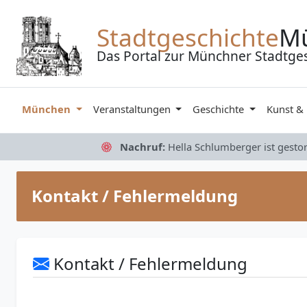
Zum Inhalt springen
Stadtgeschichte
M
Das Portal zur Münchner Stadtge
München
Veranstaltungen
Geschichte
Kunst &
Nachruf:
Hella Schlumberger ist gesto
Kontakt / Fehlermeldung
Kontakt / Fehlermeldung