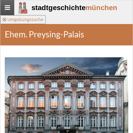
Stadtgeschichte-
stadtgeschichte
münchen
München
Umgebungssuche
Ehem. Preysing-Palais