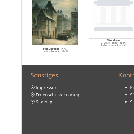
Mietshaus
Dressler Ernst (1894)
Falkenturmstraße 8
Falkenturm
(1470)
Falkenturmstraße 0
Sonstiges
Kont
Impressum
K
Datenschutzerklärung
S
Sitemap
S