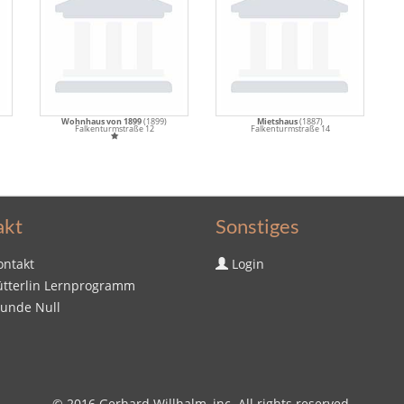
Wohnhaus von 1899
(1899)
Mietshaus
(1887)
Falkenturmstraße 12
Falkenturmstraße 14
akt
Sonstiges
ontakt
Login
ütterlin Lernprogramm
tunde Null
© 2016
Gerhard Willhalm
, inc. All rights reserved.