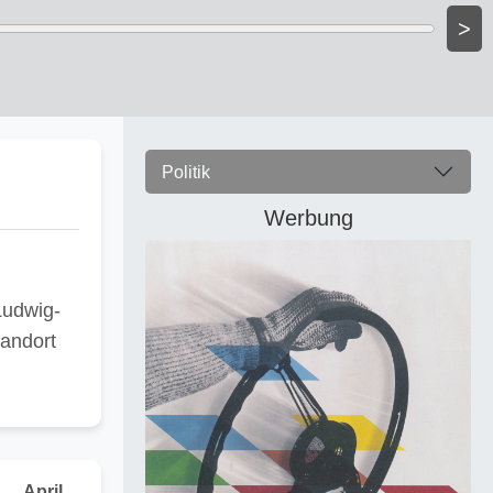
>
Politik
Werbung
Ludwig-
tandort
April