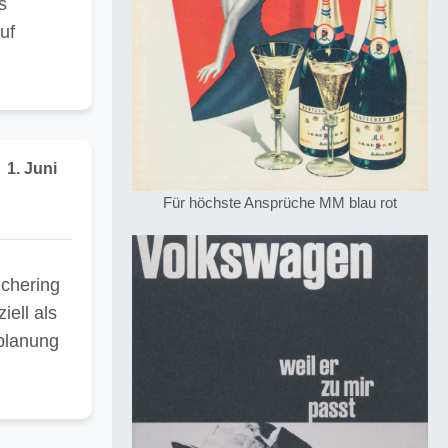
s
uf
1. Juni
Für höchste Ansprüche MM blau rot
Schering
ell als
nplanung