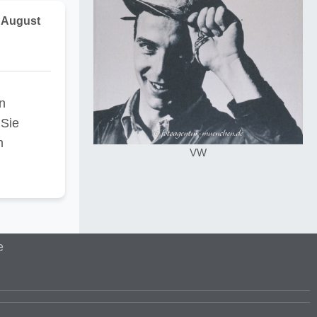
. August
n
 Sie
m
VW
e