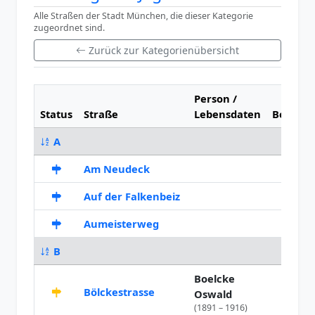
Alle Straßen der Stadt München, die dieser Kategorie
zugeordnet sind.
Zurück zur Kategorienübersicht
Person /
Status
Straße
Lebensdaten
Benann
A
Am Neudeck
1857
Auf der Falkenbeiz
1959
Aumeisterweg
1932
B
Boelcke
Bölckestrasse
1926
Oswald
(1891 – 1916)