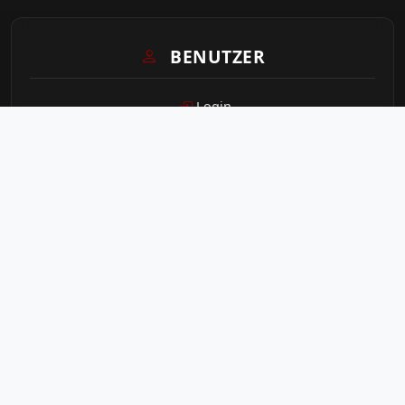
BENUTZER
Login
Sitemap
STATISTIK
Seitenaufrufe heute
550