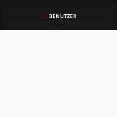
BENUTZER
Login
Sitemap
STATISTIK
Seitenaufrufe heute
30