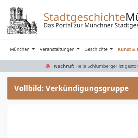
Zum Inhalt springen
Stadtgeschichte
M
Das Portal zur Münchner Stadtge
München
Veranstaltungen
Geschichte
Kunst &
Nachruf:
Hella Schlumberger ist gesto
Vollbild: Verkündigungsgruppe