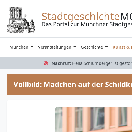
Zum Inhalt springen
Stadtgeschichte
M
Das Portal zur Münchner Stadtge
München
Veranstaltungen
Geschichte
Kunst &
Nachruf:
Hella Schlumberger ist gesto
Vollbild: Mädchen auf der Schildk