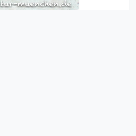
FÖRDERUNG
220
50