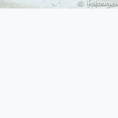
BENUTZER
STATISTIK
Login
Sitemap
1.
Seitenaufrufe heute
5
Besucher (EU)