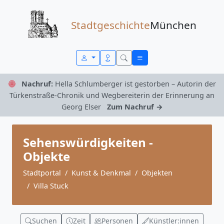
Zum Inhalt springen
Stadtgeschichte
München
Nachruf:
Hella Schlumberger ist gestorben – Autorin der
Türkenstraße-Chronik und Wegbereiterin der Erinnerung an
Georg Elser
Zum Nachruf →
Sehenswürdigkeiten -
Objekte
Stadtportal
Kunst & Denkmal
Objekten
Villa Stuck
Suchen
Zeit
Personen
Künstler:innen