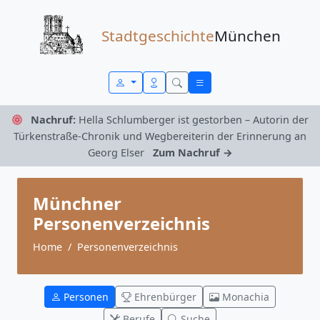
Zum Inhalt springen
Stadtgeschichte
München
Nachruf:
Hella Schlumberger ist gestorben – Autorin der
Türkenstraße-Chronik und Wegbereiterin der Erinnerung an
Georg Elser
Zum Nachruf →
Münchner
Personenverzeichnis
Home
Personenverzeichnis
Personen
Ehrenbürger
Monachia
Berufe
Suche