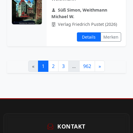
Süß Simon, Weithmann
Michael W.
Verlag Friedrich Pustet (2026)
Details
Merken
«
1
2
3
...
962
»
KONTAKT