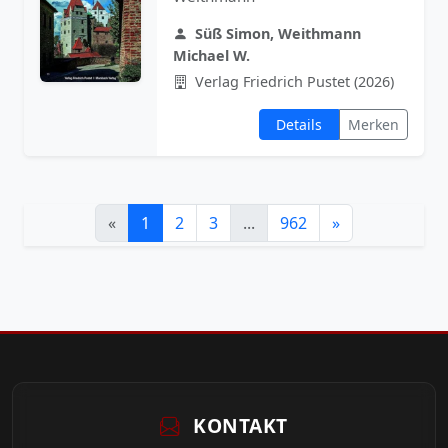
Süß Simon, Weithmann
Michael W.
Verlag Friedrich Pustet (2026)
Details
Merken
«
1
2
3
...
962
»
KONTAKT